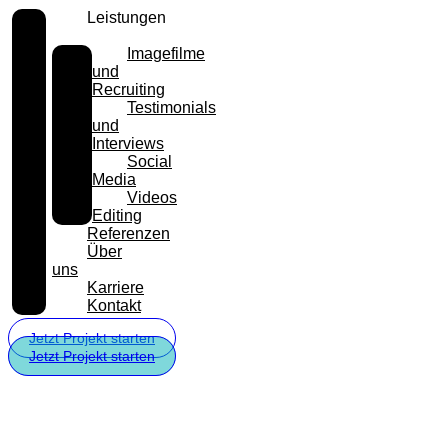
Leistungen
Imagefilme
und
Recruiting
Testimonials
und
Interviews
Social
Media
Videos
Editing
Referenzen
Über
uns
Karriere
Kontakt
Jetzt Projekt starten
Jetzt Projekt starten