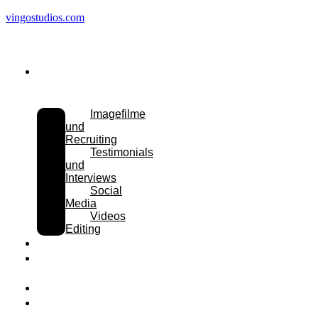
vingostudios.com
Leistungen
Imagefilme
und
Recruiting
Testimonials
und
Interviews
Social
Media
Videos
Editing
Referenzen
Über
uns
Karriere
Kontakt