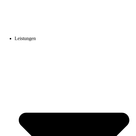
Copyright ©
2026
Vingo Studios | Alle Rechte vorbehalten.
Leistungen