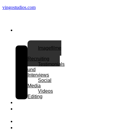
vingostudios.com
Leistungen
Imagefilme
und
Recruiting
Testimonials
und
Interviews
Social
Media
Videos
Editing
Referenzen
Über
uns
Karriere
Kontakt