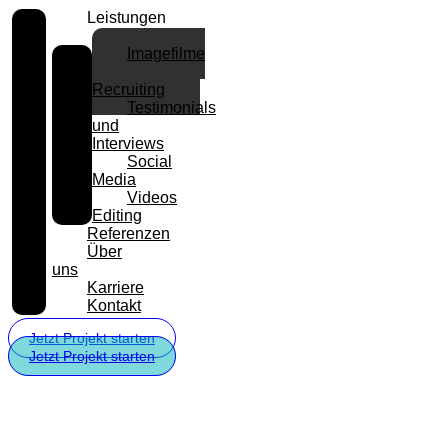
Leistungen
Imagefilme
und
Recruiting
Testimonials
und
Interviews
Social
Media
Videos
Editing
Referenzen
Über
uns
Karriere
Kontakt
Jetzt Projekt starten
Jetzt Projekt starten