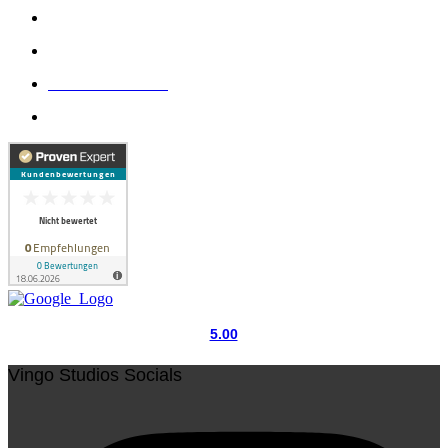
Vingo Studios - Filmproduktion & Videoproduktion Hannover
Wilhelm-Busch-Straße 6, 30167 Hannover
+49 5109 2638604
info@vingostudios.com
5.00
Vingo Studios Socials