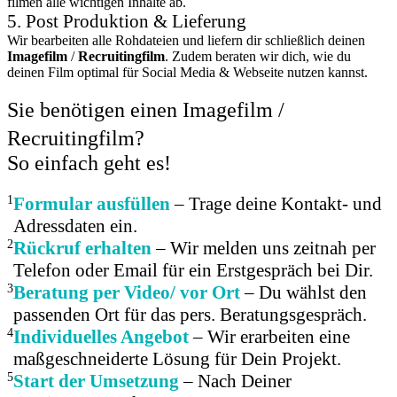
filmen alle wichtigen Inhalte ab.
5. Post Produktion & Lieferung
Wir bearbeiten alle Rohdateien und liefern dir schließlich deinen
Imagefilm
/
Recruitingfilm
. Zudem beraten wir dich, wie du
deinen Film optimal für Social Media & Webseite nutzen kannst.
Sie benötigen einen Imagefilm /
Recruitingfilm?
So einfach geht es!
1
Formular ausfüllen
– Trage deine Kontakt- und
Adressdaten ein.
2
Rückruf erhalten
– Wir melden uns zeitnah per
Telefon oder Email für ein Erstgespräch bei Dir.
3
Beratung per Video/ vor Ort
– Du wählst den
passenden Ort für das pers. Beratungsgespräch.
4
Individuelles Angebot
– Wir erarbeiten eine
maßgeschneiderte Lösung für Dein Projekt.
5
Start der Umsetzung
– Nach Deiner