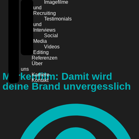
Imagefilme
und
Recruiting
Testimonials
und
Interviews
Social
Media
Videos
Editing
Referenzen
Über
uns
Markenfilm: Damit wird
Karriere
Kontakt
deine Brand unvergesslich