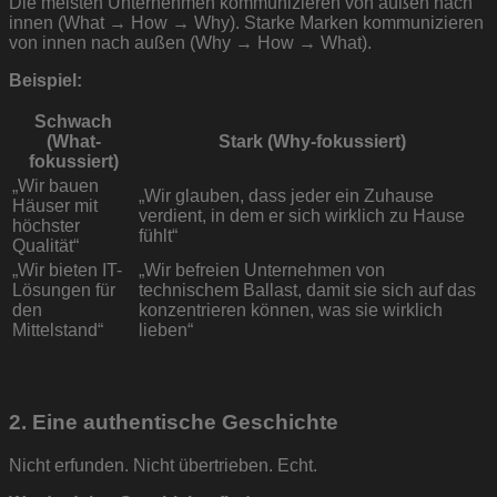
Die meisten Unternehmen kommunizieren von außen nach
innen (What → How → Why). Starke Marken kommunizieren
von innen nach außen (Why → How → What).
Beispiel:
Schwach
(What-
Stark (Why-fokussiert)
fokussiert)
„Wir bauen
„Wir glauben, dass jeder ein Zuhause
Häuser mit
verdient, in dem er sich wirklich zu Hause
höchster
fühlt“
Qualität“
„Wir bieten IT-
„Wir befreien Unternehmen von
Lösungen für
technischem Ballast, damit sie sich auf das
den
konzentrieren können, was sie wirklich
Mittelstand“
lieben“
2. Eine authentische Geschichte
Nicht erfunden. Nicht übertrieben. Echt.