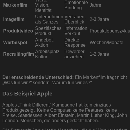
Emotionale
Markenfilm
Vision,
Jahre
Bindung
Identität
Unternehmen
Vertrauen,
Imagefilm
2-3 Jahre
als Ganzes
Überblick
Spezifisches
Information,
Produktvideo
Produktlebenszykl
Produkt
Verkauf
Angebot,
Direkte
Werbespot
Wochen/Monate
Aktion
Response
Arbeitsplatz,
Bewerber
Recruitingfilm
1-2 Jahre
Kultur
anziehen
Der entscheidende Unterschied:
Ein Markenfilm fragt nicht
„Was tun wir?“ sondern „Warum tun wir es?“
Das Beispiel Apple
Apples „Think Different“ Kampagne hat kein einziges
Produkt gezeigt. Keine Computer, keine Features, keine
Preise. Stattdessen: Albert Einstein, Martin Luther King, John
Lennon. Menschen, die anders gedacht haben.